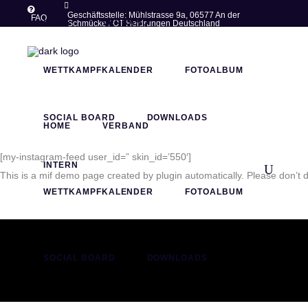
Geschäftsstelle: Mühlstrasse 9a, 06577 An der
FAQ
HOME
VERBAND
Schmücke / OT Heldrungen Deutschland
post@thueringer-ringer-
+49 (0)34673 -
verband.de
77283
WETTKAMPFKALENDER
FOTOALBUM
SOCIAL BOARD
DOWNLOADS
HOME
VERBAND
[my-instagram-feed user_id=” skin_id=’550′]
INTERN
This is a mif demo page created by plugin automatically. Please don’t d
WETTKAMPFKALENDER
FOTOALBUM
SOCIAL BOARD
DOWNLOADS