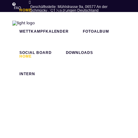
Geschäftsstelle: Mühlstrasse 9a, 06577 An der
FAQ
HOME
VERBAND
Schmücke / OT Heldrungen Deutschland
post@thueringer-ringer-
+49 (0)34673 -
verband.de
77283
WETTKAMPFKALENDER
FOTOALBUM
SOCIAL BOARD
DOWNLOADS
HOME
VERBAND
INTERN
WETTKAMPFKALENDER
FOTOALBUM
SOCIAL BOARD
DOWNLOADS