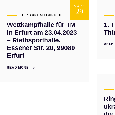
MÄRZ
29
H R
UNCATEGORIZED
Wettkampfhalle für TM
1. 
in Erfurt am 23.04.2023
Thü
– Riethsporthalle,
READ
Essener Str. 20, 99089
Erfurt
READ MORE
Rin
ukr
die 