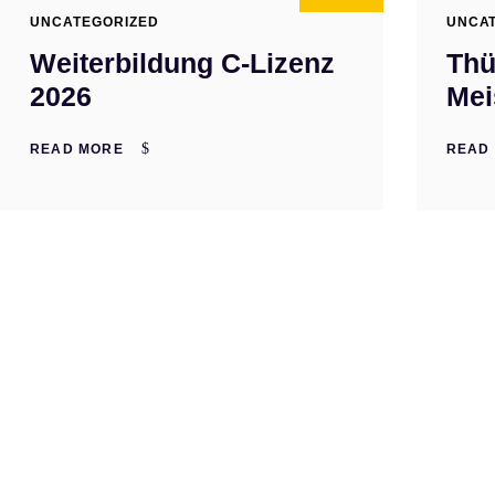
UNCATEGORIZED
UNCA
Weiterbildung C-Lizenz
Thü
2026
Mei
READ MORE
READ