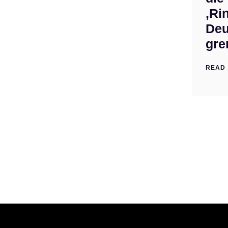
‚Ri
Deu
gre
READ