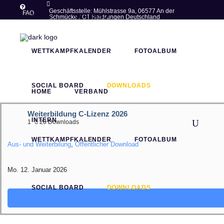
Geschäftsstelle: Mühlstrasse 9a, 06577 An der
FAQ
HOME
VERBAND
Schmücke / OT Heldrungen Deutschland
post@thueringer-ringer-
+49 (0)34673 -
verband.de
77283
WETTKAMPFKALENDER
FOTOALBUM
SOCIAL BOARD
DOWNLOADS
HOME
VERBAND
Weiterbildung C-Lizenz 2026
INTERN
1
20 Downloads
WETTKAMPFKALENDER
FOTOALBUM
Aus- und Weiterbilung
,
Öffentlicher Download
Mo. 12. Januar 2026
SOCIAL BOARD
DOWNLOADS