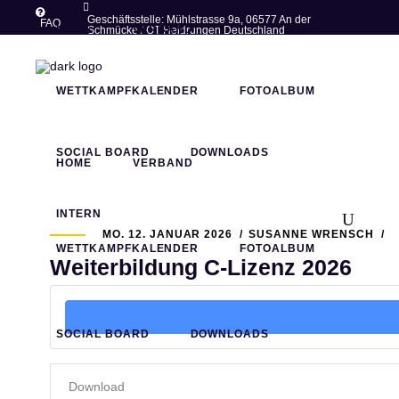
Geschäftsstelle: Mühlstrasse 9a, 06577 An der
FAQ
HOME
VERBAND
Schmücke / OT Heldrungen Deutschland
post@thueringer-ringer-
+49 (0)34673 -
verband.de
77283
WETTKAMPFKALENDER
FOTOALBUM
SOCIAL BOARD
DOWNLOADS
HOME
VERBAND
INTERN
MO. 12. JANUAR 2026
SUSANNE WRENSCH
WETTKAMPFKALENDER
FOTOALBUM
Weiterbildung C-Lizenz 2026
SOCIAL BOARD
DOWNLOADS
Download