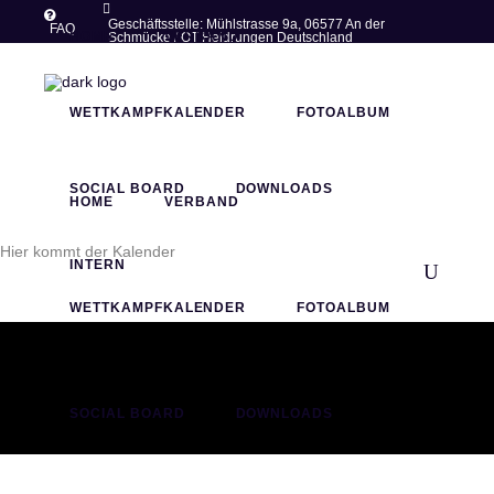
Geschäftsstelle: Mühlstrasse 9a, 06577 An der
FAQ
HOME
VERBAND
Schmücke / OT Heldrungen Deutschland
post@thueringer-ringer-
+49 (0)34673 -
verband.de
77283
WETTKAMPFKALENDER
FOTOALBUM
SOCIAL BOARD
DOWNLOADS
HOME
VERBAND
Hier kommt der Kalender
INTERN
WETTKAMPFKALENDER
FOTOALBUM
SOCIAL BOARD
DOWNLOADS