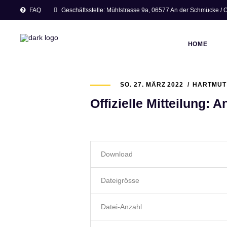
Geschäftsstelle: Mühlstrasse 9a, 06577 An der Schmücke /
FAQ
HOME
SO. 27. MÄRZ 2022
HARTMUT
Offizielle Mitteilung
Download
Dateigrösse
Datei-Anzahl