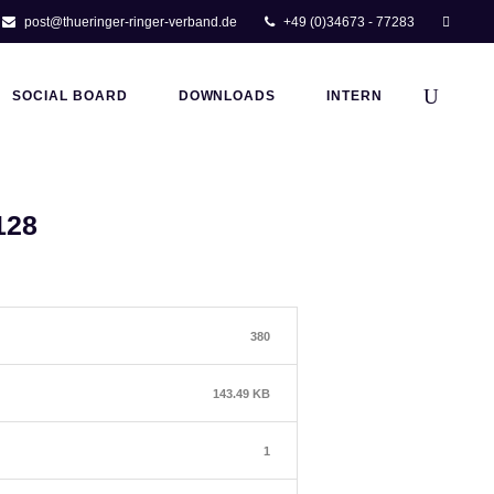
post@thueringer-ringer-verband.de
+49 (0)34673 - 77283
SOCIAL BOARD
DOWNLOADS
INTERN
128
380
143.49 KB
1