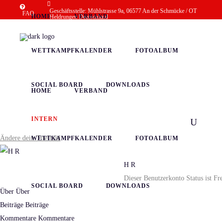
Geschäftsstelle: Mühlstrasse 9a, 06577 An der Schmücke / OT
FAQ
HOME
VERBAND
Heldrungen Deutschland
post@thueringer-ringer-verband.de
+49 (0)34673 - 77283
WETTKAMPFKALENDER
FOTOALBUM
SOCIAL BOARD
DOWNLOADS
HOME
VERBAND
INTERN
Ändere dein Titelbild
WETTKAMPFKALENDER
FOTOALBUM
H R
Dieser Benutzerkonto Status ist Fr
SOCIAL BOARD
DOWNLOADS
Über
Über
Beiträge
Beiträge
Kommentare
Kommentare